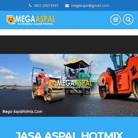
0821 2367 9347
megaaspal@gmail.com
JASA ASPAL HOTMIX