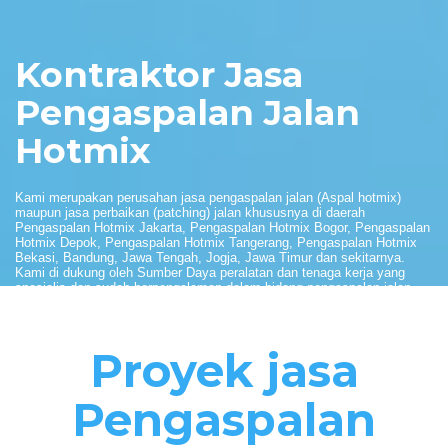
Kontraktor Jasa
Pengaspalan Jalan
Hotmix
Kami merupakan perusahan jasa pengaspalan jalan (Aspal hotmix)
maupun jasa perbaikan (patching) jalan khususnya di daerah
Pengaspalan Hotmix Jakarta, Pengaspalan Hotmix Bogor, Pengaspalan
Hotmix Depok, Pengaspalan Hotmix Tangerang, Pengaspalan Hotmix
Bekasi, Bandung, Jawa Tengah, Jogja, Jawa Timur dan sekitarnya.
Kami di dukung oleh Sumber Daya peralatan dan tenaga kerja yang
spesialis dan sudah berpengalaman dalam bidang pengaspalan jalan.
Kami selalu berusaha untuk memberikan pelayanan yang terbaik
dengan membangun kepercayaan konsumen serta menjalin kerjasama.
Kami berani memberikan harga aspal hotmix per meter termurah dan
kerjasama saling menguntungkan serta berkelanjutan demi kepuasan
Proyek jasa
pelanggan/konsumen. Kami selalu menjaga kualitas pekerjaan dan
memberikan pelayanan sesuai dengan permintaan pelanggan dan selalu
menerima saran dan kritik dari pelanggan demi kemajuan perusahaan
Pengaspalan
kami. Kepercayaan dan kepuasan anda adalah tujuan dan motivasi
kami dalam bekerja.