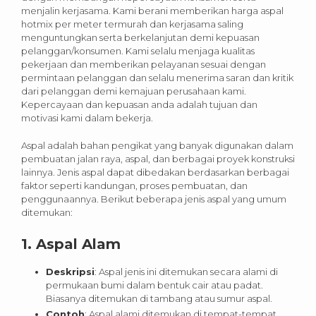
menjalin kerjasama. Kami berani memberikan harga aspal
hotmix per meter termurah dan kerjasama saling
menguntungkan serta berkelanjutan demi kepuasan
pelanggan/konsumen. Kami selalu menjaga kualitas
pekerjaan dan memberikan pelayanan sesuai dengan
permintaan pelanggan dan selalu menerima saran dan kritik
dari pelanggan demi kemajuan perusahaan kami.
Kepercayaan dan kepuasan anda adalah tujuan dan
motivasi kami dalam bekerja.
Aspal adalah bahan pengikat yang banyak digunakan dalam
pembuatan jalan raya, aspal, dan berbagai proyek konstruksi
lainnya. Jenis aspal dapat dibedakan berdasarkan berbagai
faktor seperti kandungan, proses pembuatan, dan
penggunaannya. Berikut beberapa jenis aspal yang umum
ditemukan:
1.
Aspal Alam
Deskripsi
: Aspal jenis ini ditemukan secara alami di
permukaan bumi dalam bentuk cair atau padat.
Biasanya ditemukan di tambang atau sumur aspal.
Contoh
: Aspal alami ditemukan di tempat-tempat