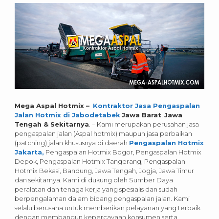
Mega Aspal Hotmix –
Kontraktor Jasa Pengaspalan
Jalan Hotmix di Jabodetabek
Jawa Barat
,
Jawa
Tengah & Sekitarnya
.
– Kami merupakan perusahan jasa
pengaspalan jalan (Aspal hotmix) maupun jasa perbaikan
(patching) jalan khususnya di daerah
Pengaspalan Hotmix
Jakarta,
Pengaspalan Hotmix Bogor, Pengaspalan Hotmix
Depok, Pengaspalan Hotmix Tangerang, Pengaspalan
Hotmix Bekasi, Bandung, Jawa Tengah, Jogja, Jawa Timur
dan sekitarnya. Kami di dukung oleh Sumber Daya
peralatan dan tenaga kerja yang spesialis dan sudah
berpengalaman dalam bidang pengaspalan jalan. Kami
selalu berusaha untuk memberikan pelayanan yang terbaik
dengan membangun kepercayaan konsumen serta