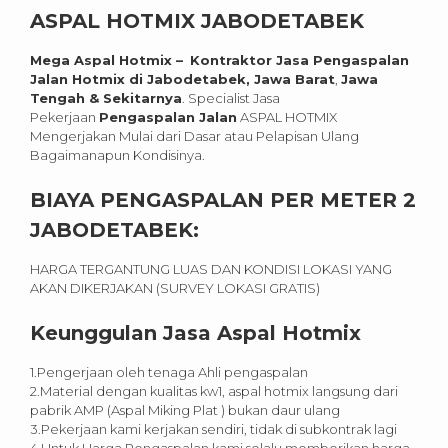
ASPAL HOTMIX
JABODETABEK
Mega Aspal Hotmix –
Kontraktor Jasa Pengaspalan
Jalan Hotmix di Jabodetabek, Jawa Barat
,
Jawa
Tengah & Sekitarnya
. Specialist Jasa
Pekerjaan
Pengaspalan Jalan
ASPAL HOTMIX
Mengerjakan Mulai dari Dasar atau Pelapisan Ulang
Bagaimanapun Kondisinya.
BIAYA PENGASPALAN PER METER 2
JABODETABEK:
HARGA TERGANTUNG LUAS DAN KONDISI LOKASI YANG
AKAN DIKERJAKAN (SURVEY LOKASI GRATIS)
Keunggulan Jasa Aspal Hotmix
1.Pengerjaan oleh tenaga Ahli pengaspalan
2.Material dengan kualitas kw1, aspal hotmix langsung dari
pabrik AMP (Aspal Miking Plat ) bukan daur ulang
3.Pekerjaan kami kerjakan sendiri, tidak di subkontrak lagi