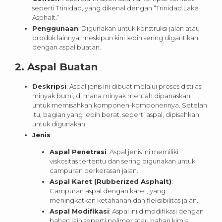
seperti Trinidad, yang dikenal dengan “Trinidad Lake
Asphalt.”
Penggunaan
: Digunakan untuk konstruksi jalan atau
produk lainnya, meskipun kini lebih sering digantikan
dengan aspal buatan.
2.
Aspal Buatan
Deskripsi
: Aspal jenis ini dibuat melalui proses distilasi
minyak bumi, di mana minyak mentah dipanaskan
untuk memisahkan komponen-komponennya. Setelah
itu, bagian yang lebih berat, seperti aspal, dipisahkan
untuk digunakan.
Jenis
:
Aspal Penetrasi
: Aspal jenis ini memiliki
viskositas tertentu dan sering digunakan untuk
campuran perkerasan jalan.
Aspal Karet (Rubberized Asphalt)
:
Campuran aspal dengan karet, yang
meningkatkan ketahanan dan fleksibilitas jalan.
Aspal Modifikasi
: Aspal ini dimodifikasi dengan
bahan lain seperti polimer atau bahan kimia