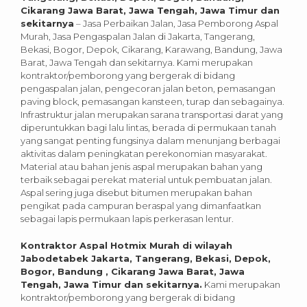
Cikarang Jawa Barat, Jawa Tengah, Jawa Timur dan
sekitarnya
– Jasa Perbaikan Jalan, Jasa Pemborong Aspal
Murah, Jasa Pengaspalan Jalan di Jakarta, Tangerang,
Bekasi, Bogor, Depok, Cikarang, Karawang, Bandung, Jawa
Barat, Jawa Tengah dan sekitarnya. Kami merupakan
kontraktor/pemborong yang bergerak di bidang
pengaspalan jalan, pengecoran jalan beton, pemasangan
paving block, pemasangan kansteen, turap dan sebagainya.
Infrastruktur jalan merupakan sarana transportasi darat yang
diperuntukkan bagi lalu lintas, berada di permukaan tanah
yang sangat penting fungsinya dalam menunjang berbagai
aktivitas dalam peningkatan perekonomian masyarakat.
Material atau bahan jenis aspal merupakan bahan yang
terbaik sebagai perekat material untuk pembuatan jalan.
Aspal sering juga disebut bitumen merupakan bahan
pengikat pada campuran beraspal yang dimanfaatkan
sebagai lapis permukaan lapis perkerasan lentur.
Kontraktor Aspal Hotmix Murah di wilayah
Jabodetabek Jakarta, Tangerang, Bekasi, Depok,
Bogor, Bandung , Cikarang Jawa Barat, Jawa
Tengah, Jawa Timur dan sekitarnya.
Kami merupakan
kontraktor/pemborong yang bergerak di bidang