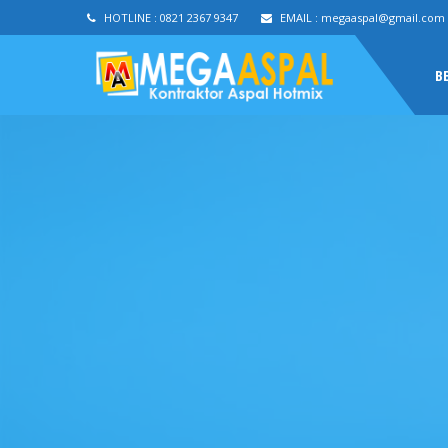
HOTLINE :
0821 2367 9347
EMAIL :
megaaspal@gmail.com
B