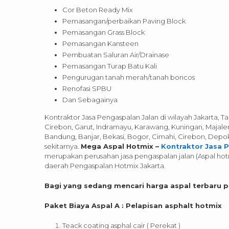
Cor Beton Ready Mix
Pemasangan/perbaikan Paving Block
Pemasangan Grass Block
Pemasangan Kansteen
Pembuatan Saluran Air/Drainase
Pemasangan Turap Batu Kali
Pengurugan tanah merah/tanah boncos
Renofasi SPBU
Dan Sebagainya
Kontraktor Jasa Pengaspalan Jalan di wilayah Jakarta, T
Cirebon, Garut, Indramayu, Karawang, Kuningan, Majal
Bandung, Banjar, Bekasi, Bogor, Cimahi, Cirebon, Depo
sekitarnya.
Mega Aspal Hotmix –
Kontraktor Jasa 
merupakan perusahan jasa pengaspalan jalan (Aspal hotm
daerah Pengaspalan Hotmix Jakarta.
Bagi yang sedang mencari harga aspal terbaru p
Paket Biaya Aspal A : Pelapisan asphalt hotmix
Teack coating asphal cair ( Perekat )