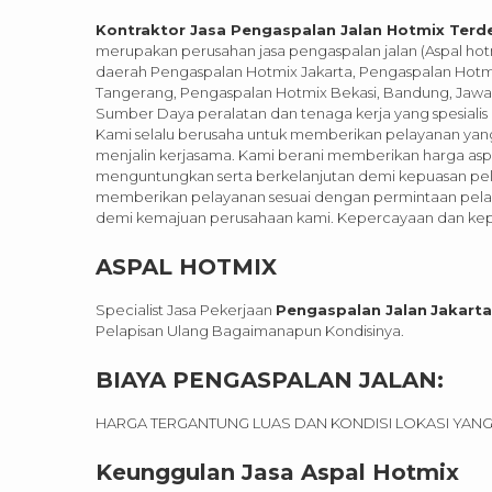
Kontraktor Jasa Pengaspalan Jalan Hotmix Terde
merupakan perusahan jasa pengaspalan jalan (Aspal hotm
daerah Pengaspalan Hotmix Jakarta, Pengaspalan Hot
Tangerang, Pengaspalan Hotmix Bekasi, Bandung, Jawa T
Sumber Daya peralatan dan tenaga kerja yang spesiali
Kami selalu berusaha untuk memberikan pelayanan y
menjalin kerjasama. Kami berani memberikan harga asp
menguntungkan serta berkelanjutan demi kepuasan pel
memberikan pelayanan sesuai dengan permintaan pelang
demi kemajuan perusahaan kami. Kepercayaan dan kepu
ASPAL HOTMIX
Specialist Jasa Pekerjaan
Pengaspalan Jalan
Jakarta
Pelapisan Ulang Bagaimanapun Kondisinya.
BIAYA PENGASPALAN JALAN:
HARGA TERGANTUNG LUAS DAN KONDISI LOKASI YANG 
Keunggulan Jasa Aspal Hotmix