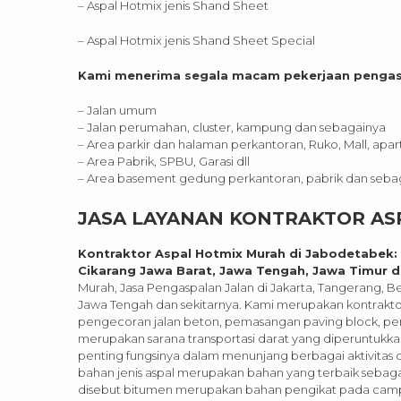
– Aspal Hotmix jenis Shand Sheet
– Aspal Hotmix jenis Shand Sheet Special
Kami menerima segala macam pekerjaan pengaspa
– Jalan umum
– Jalan perumahan, cluster, kampung dan sebagainya
– Area parkir dan halaman perkantoran, Ruko, Mall, ap
– Area Pabrik, SPBU, Garasi dll
– Area basement gedung perkantoran, pabrik dan seba
JASA LAYANAN KONTRAKTOR A
Kontraktor Aspal Hotmix Murah di Jabodetabek: 
Cikarang Jawa Barat, Jawa Tengah, Jawa Timur d
Murah, Jasa Pengaspalan Jalan di Jakarta, Tangerang, 
Jawa Tengah dan sekitarnya. Kami merupakan kontrakt
pengecoran jalan beton, pemasangan paving block, pema
merupakan sarana transportasi darat yang diperuntukkan
penting fungsinya dalam menunjang berbagai aktivitas
bahan jenis aspal merupakan bahan yang terbaik sebagai
disebut bitumen merupakan bahan pengikat pada camp