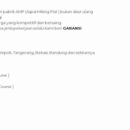
ri pabrik AMP (Aspal Miking Plat ) bukan daur ulang
i
ga yang kompetitif dan bersaing
 jenis pekerjaan selalu kami beri
GARANSI
 Depok, Tangerang, Bekasi, Bandung dan sekitarnya.
rse )
Course )