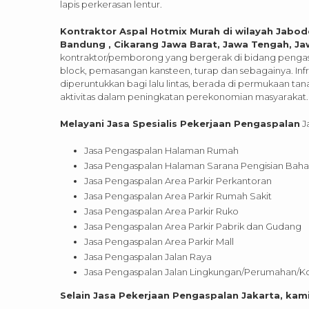
lapis perkerasan lentur.
Kontraktor Aspal Hotmix Murah di wilayah Jabod
Bandung , Cikarang Jawa Barat, Jawa Tengah, Ja
kontraktor/pemborong yang bergerak di bidang pengas
block, pemasangan kansteen, turap dan sebagainya. Infr
diperuntukkan bagi lalu lintas, berada di permukaan t
aktivitas dalam peningkatan perekonomian masyarakat.
Melayani Jasa Spesialis Pekerjaan Pengaspalan
Ja
Jasa Pengaspalan Halaman Rumah
Jasa Pengaspalan Halaman Sarana Pengisian Baha
Jasa Pengaspalan Area Parkir Perkantoran
Jasa Pengaspalan Area Parkir Rumah Sakit
Jasa Pengaspalan Area Parkir Ruko
Jasa Pengaspalan Area Parkir Pabrik dan Gudang
Jasa Pengaspalan Area Parkir Mall
Jasa Pengaspalan Jalan Raya
Jasa Pengaspalan Jalan Lingkungan/Perumahan/Ko
Selain Jasa Pekerjaan Pengaspalan Jakarta, kam