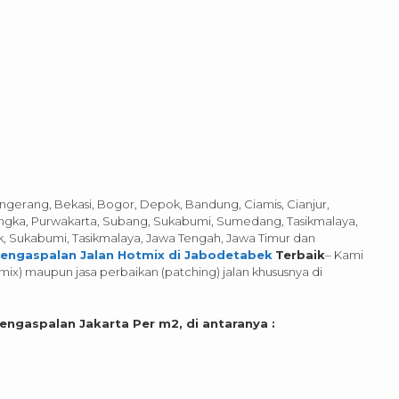
angerang, Bekasi, Bogor, Depok, Bandung, Ciamis, Cianjur,
engka, Purwakarta, Subang, Sukabumi, Sumedang, Tasikmalaya,
k, Sukabumi, Tasikmalaya, Jawa Tengah, Jawa Timur dan
Pengaspalan Jalan Hotmix di Jabodetabek
Terbaik
– Kami
ix) maupun jasa perbaikan (patching) jalan khususnya di
engaspalan Jakarta Per m2, di antaranya :