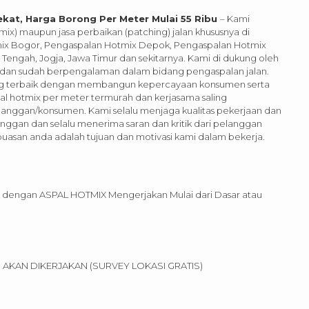
kat, Harga Borong Per Meter Mulai 55 Ribu
– Kami
ix) maupun jasa perbaikan (patching) jalan khususnya di
mix Bogor, Pengaspalan Hotmix Depok, Pengaspalan Hotmix
engah, Jogja, Jawa Timur dan sekitarnya. Kami di dukung oleh
s dan sudah berpengalaman dalam bidang pengaspalan jalan.
ang terbaik dengan membangun kepercayaan konsumen serta
al hotmix per meter termurah dan kerjasama saling
anggan/konsumen. Kami selalu menjaga kualitas pekerjaan dan
gan dan selalu menerima saran dan kritik dari pelanggan
asan anda adalah tujuan dan motivasi kami dalam bekerja.
dengan ASPAL HOTMIX Mengerjakan Mulai dari Dasar atau
AKAN DIKERJAKAN (SURVEY LOKASI GRATIS)