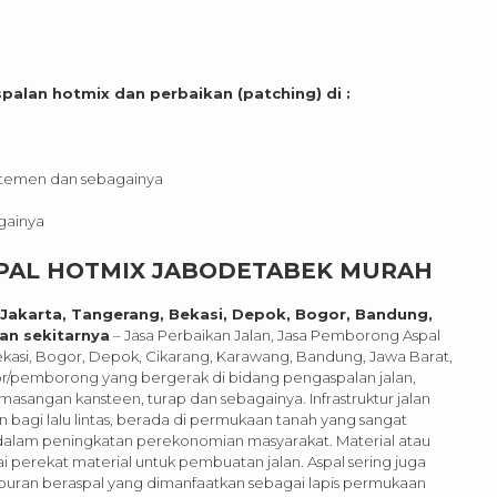
lan hotmix dan perbaikan (patching) di :
artemen dan sebagainya
gainya
SPAL HOTMIX JABODETABEK MURAH
Jakarta, Tangerang, Bekasi, Depok, Bogor, Bandung,
an sekitarnya
– Jasa Perbaikan Jalan, Jasa Pemborong Aspal
Bekasi, Bogor, Depok, Cikarang, Karawang, Bandung, Jawa Barat,
or/pemborong yang bergerak di bidang pengaspalan jalan,
sangan kansteen, turap dan sebagainya. Infrastruktur jalan
 bagi lalu lintas, berada di permukaan tanah yang sangat
 dalam peningkatan perekonomian masyarakat. Material atau
 perekat material untuk pembuatan jalan. Aspal sering juga
uran beraspal yang dimanfaatkan sebagai lapis permukaan