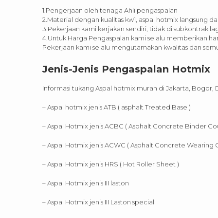
1.Pengerjaan oleh tenaga Ahli pengaspalan
2.Material dengan kualitas kw1, aspal hotmix langsung da
3.Pekerjaan kami kerjakan sendiri, tidak di subkontrak lag
4.Untuk Harga Pengaspalan kami selalu memberikan har
Pekerjaan kami selalu mengutamakan kwalitas dan semua
Jenis-Jenis Pengaspalan Hotmix
Informasi tukang Aspal hotmix murah di Jakarta, Bogor,
– Aspal hotmix jenis ATB ( asphalt Treated Base )
– Aspal Hotmix jenis ACBC ( Asphalt Concrete Binder Cou
– Aspal Hotmix jenis ACWC ( Asphalt Concrete Wearing 
– Aspal Hotmix jenis HRS ( Hot Roller Sheet )
– Aspal Hotmix jenis III laston
– Aspal Hotmix jenis III Laston special