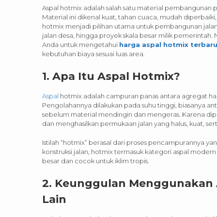
Aspal hotmix adalah salah satu material pembangunan pe
Material ini dikenal kuat, tahan cuaca, mudah diperba
hotmix menjadi pilihan utama untuk pembangunan jalan 
jalan desa, hingga proyek skala besar milik pemerinta
Anda untuk mengetahui
harga aspal hotmix terbar
kebutuhan biaya sesuai luas area.
1. Apa Itu Aspal Hotmix?
Aspal
hotmix adalah campuran panas antara agregat halus,
Pengolahannya dilakukan pada suhu tinggi, biasanya an
sebelum material mendingin dan mengeras. Karena dipro
dan menghasilkan permukaan jalan yang halus, kuat, ser
Istilah “hotmix” berasal dari proses pencampurannya yan
konstruksi jalan, hotmix termasuk kategori aspal mod
besar dan cocok untuk iklim tropis.
2. Keunggulan Menggunakan A
Lain