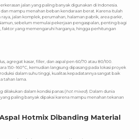
rkerasan jalan yang paling banyak digunakan di Indonesia.
iki, dan mampu menahan beban kendaraan berat. Karena itulah
raya, jalan komplek, perumahan, halaman pabrik, area parkir,
h. Namun, sebelum memulai pekerjaan pengaspalan, penting bagi
u
, faktor yang memengaruhi harganya, hingga perhitungan
 agregat kasar, filler, dan aspal pen 60/70 atau 80/100.
tara 150–160°C, kemudian langsung dipasang pada lokasi proyek
duksi dalam suhu tinggi, kualitas kepadatannya sangat baik
ta tahan lama.
g dilakukan dalam kondisi panas (
hot mixed
). Dalam dunia
ern yang paling banyak dipakai karena mampu menahan tekanan
spal Hotmix Dibanding Material