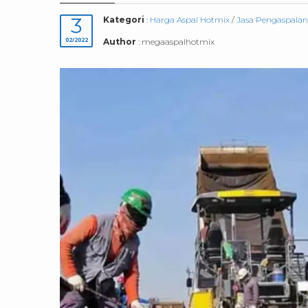
3
Kategori
:
Harga Aspal Hotmix
/
Jasa Pengaspala
02/2022
Author
: megaaspalhotmix