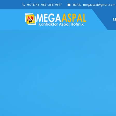
HOTLINE :
0821 2367 9347
EMAIL :
megaaspal@gmail.com
B