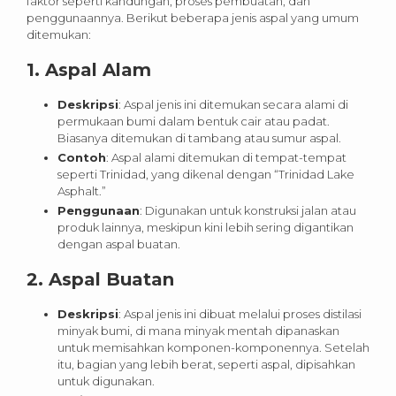
faktor seperti kandungan, proses pembuatan, dan
penggunaannya. Berikut beberapa jenis aspal yang umum
ditemukan:
1.
Aspal Alam
Deskripsi
: Aspal jenis ini ditemukan secara alami di
permukaan bumi dalam bentuk cair atau padat.
Biasanya ditemukan di tambang atau sumur aspal.
Contoh
: Aspal alami ditemukan di tempat-tempat
seperti Trinidad, yang dikenal dengan “Trinidad Lake
Asphalt.”
Penggunaan
: Digunakan untuk konstruksi jalan atau
produk lainnya, meskipun kini lebih sering digantikan
dengan aspal buatan.
2.
Aspal Buatan
Deskripsi
: Aspal jenis ini dibuat melalui proses distilasi
minyak bumi, di mana minyak mentah dipanaskan
untuk memisahkan komponen-komponennya. Setelah
itu, bagian yang lebih berat, seperti aspal, dipisahkan
untuk digunakan.