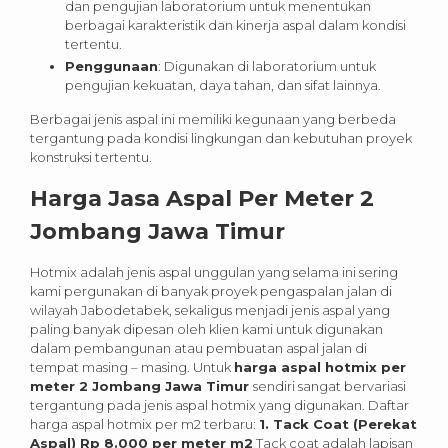
dan pengujian laboratorium untuk menentukan
berbagai karakteristik dan kinerja aspal dalam kondisi
tertentu.
Penggunaan
: Digunakan di laboratorium untuk
pengujian kekuatan, daya tahan, dan sifat lainnya.
Berbagai jenis aspal ini memiliki kegunaan yang berbeda
tergantung pada kondisi lingkungan dan kebutuhan proyek
konstruksi tertentu.
Harga Jasa Aspal Per Meter 2
Jombang
Jawa Timur
Hotmix adalah jenis aspal unggulan yang selama ini sering
kami pergunakan di banyak proyek pengaspalan jalan di
wilayah Jabodetabek, sekaligus menjadi jenis aspal yang
paling banyak dipesan oleh klien kami untuk digunakan
dalam pembangunan atau pembuatan aspal jalan di
tempat masing – masing.
Untuk
harga aspal hotmix per
meter 2 Jombang Jawa Timur
sendiri sangat bervariasi
tergantung pada jenis aspal hotmix yang digunakan. Daftar
harga aspal hotmix per m2 terbaru:
1. Tack Coat (Perekat
Aspal) Rp 8.000 per meter m2
Tack coat adalah lapisan