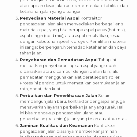
atau lapisan dasar jalan untuk memastikan stabilitas dan
ketahanan jalan yang dibangun.
Penyediaan Material Aspal
Kontraktor
pengaspalan jalan akan menyediakan berbagai jenis
material aspal, yang bisa berupa aspal panas (hot mix),
aspal dingin (cold mix), atau aspal emulsifikasi, sesuai
dengan kebutuhan spesifik proyek. Pemilihan material
ini sangat berpengaruh terhadap ketahanan dan daya
tahan jalan.
Penyebaran dan Pemadatan Aspal
Tahap ini
melibatkan penyebaran lapisan aspal yang sudah
dipanaskan atau dicampur dengan bahan lain, lalu
pemadatan menggunakan alat berat seperti roller.
Proses ini penting untuk memastikan permukaan jalan
rata, padat, dan kuat.
Perbaikan dan Pemeliharaan Jalan
Selain
membangun jalan baru, kontraktor pengaspalan juga
menawarkan layanan perbaikan jalan yang rusak. Hal
ini bisa mencakup pengaspalan ulang atau
penambalan (patching) jalan yang telah aus atau retak.
Jaminan Kualitas dan Keamanan
Kontraktor
pengaspalan jalan biasanya memberikan jaminan
kualitas terhadap pekerjaan mereka, dengan tujuan