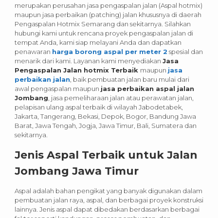
merupakan perusahan jasa pengaspalan jalan (Aspal hotmix)
maupun jasa perbaikan (patching) jalan khususnya di daerah
Pengaspalan Hotmix Semarang dan sekitarnya. Silahkan
hubungi kami untuk rencana proyek pengaspalan jalan di
tempat Anda, kami siap melayani Anda dan dapatkan
penawaran
harga borong aspal per meter 2
spesial dan
menarik dari kami.
Layanan kami menyediakan
Jasa
Pengaspalan Jalan hotmix Terbaik
maupun
jasa
perbaikan jalan
, baik pembuatan jalan baru mulai dari
awal pengaspalan maupun
jasa perbaikan aspal jalan
Jombang
, jasa pemeliharaan jalan atau perawatan jalan,
pelapisan ulang aspal terbaik di wilayah Jabodetabek,
Jakarta, Tangerang, Bekasi, Depok, Bogor, Bandung Jawa
Barat, Jawa Tengah, Jogja, Jawa Timur, Bali, Sumatera dan
sekitarnya.
Jenis Aspal Terbaik untuk Jalan
Jombang
Jawa Timur
Aspal adalah bahan pengikat yang banyak digunakan dalam
pembuatan jalan raya, aspal, dan berbagai proyek konstruksi
lainnya. Jenis aspal dapat dibedakan berdasarkan berbagai