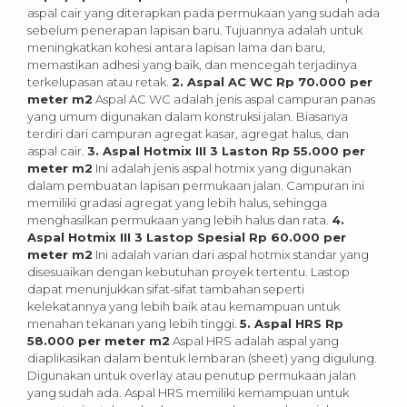
aspal cair yang diterapkan pada permukaan yang sudah ada
sebelum penerapan lapisan baru. Tujuannya adalah untuk
meningkatkan kohesi antara lapisan lama dan baru,
memastikan adhesi yang baik, dan mencegah terjadinya
terkelupasan atau retak.
2. Aspal AC WC Rp 70.000 per
meter m2
Aspal AC WC adalah jenis aspal campuran panas
yang umum digunakan dalam konstruksi jalan. Biasanya
terdiri dari campuran agregat kasar, agregat halus, dan
aspal cair.
3. Aspal Hotmix III 3 Laston Rp 55.000 per
meter m2
Ini adalah jenis aspal hotmix yang digunakan
dalam pembuatan lapisan permukaan jalan. Campuran ini
memiliki gradasi agregat yang lebih halus, sehingga
menghasilkan permukaan yang lebih halus dan rata.
4.
Aspal Hotmix III 3 Lastop Spesial Rp 60.000 per
meter m2
Ini adalah varian dari aspal hotmix standar yang
disesuaikan dengan kebutuhan proyek tertentu. Lastop
dapat menunjukkan sifat-sifat tambahan seperti
kelekatannya yang lebih baik atau kemampuan untuk
menahan tekanan yang lebih tinggi.
5. Aspal HRS Rp
58.000 per meter m2
Aspal HRS adalah aspal yang
diaplikasikan dalam bentuk lembaran (sheet) yang digulung.
Digunakan untuk overlay atau penutup permukaan jalan
yang sudah ada. Aspal HRS memiliki kemampuan untuk