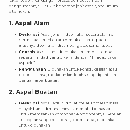
faktor seperti kandungan, proses pembuatan, dan
penggunaannya. Berikut beberapa jenis aspal yang umum
ditemukan:
1.
Aspal Alam
Deskripsi
: Aspal jenis ini ditemukan secara alami di
permukaan bumi dalam bentuk cair atau padat.
Biasanya ditemukan di tambang atau sumur aspal.
Contoh
: Aspal alami ditemukan di tempat-tempat
seperti Trinidad, yang dikenal dengan “Trinidad Lake
Asphalt.”
Penggunaan
: Digunakan untuk konstruksi jalan atau
produk lainnya, meskipun kini lebih sering digantikan
dengan aspal buatan.
2.
Aspal Buatan
Deskripsi
: Aspal jenis ini dibuat melalui proses distilasi
minyak bumi, di mana minyak mentah dipanaskan
untuk memisahkan komponen-komponennya. Setelah
itu, bagian yang lebih berat, seperti aspal, dipisahkan
untuk digunakan.