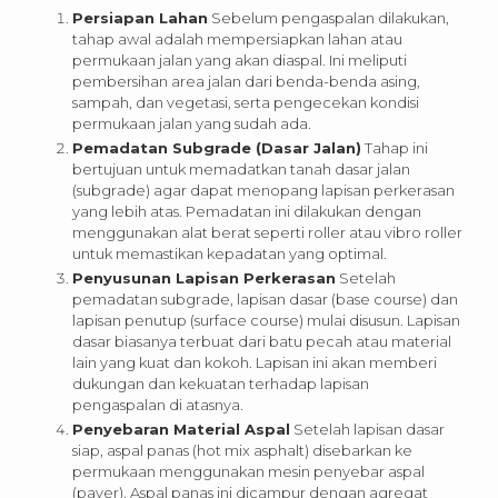
Persiapan Lahan
Sebelum pengaspalan dilakukan,
tahap awal adalah mempersiapkan lahan atau
permukaan jalan yang akan diaspal. Ini meliputi
pembersihan area jalan dari benda-benda asing,
sampah, dan vegetasi, serta pengecekan kondisi
permukaan jalan yang sudah ada.
Pemadatan Subgrade (Dasar Jalan)
Tahap ini
bertujuan untuk memadatkan tanah dasar jalan
(subgrade) agar dapat menopang lapisan perkerasan
yang lebih atas. Pemadatan ini dilakukan dengan
menggunakan alat berat seperti roller atau vibro roller
untuk memastikan kepadatan yang optimal.
Penyusunan Lapisan Perkerasan
Setelah
pemadatan subgrade, lapisan dasar (base course) dan
lapisan penutup (surface course) mulai disusun. Lapisan
dasar biasanya terbuat dari batu pecah atau material
lain yang kuat dan kokoh. Lapisan ini akan memberi
dukungan dan kekuatan terhadap lapisan
pengaspalan di atasnya.
Penyebaran Material Aspal
Setelah lapisan dasar
siap, aspal panas (hot mix asphalt) disebarkan ke
permukaan menggunakan mesin penyebar aspal
(paver). Aspal panas ini dicampur dengan agregat