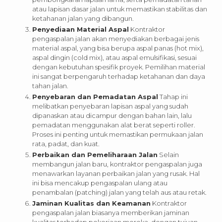
atau lapisan dasar jalan untuk memastikan stabilitas dan
ketahanan jalan yang dibangun.
Penyediaan Material Aspal
Kontraktor
pengaspalan jalan akan menyediakan berbagai jenis
material aspal, yang bisa berupa aspal panas (hot mix),
aspal dingin (cold mix), atau aspal emulsifikasi, sesuai
dengan kebutuhan spesifik proyek. Pemilihan material
ini sangat berpengaruh terhadap ketahanan dan daya
tahan jalan.
Penyebaran dan Pemadatan Aspal
Tahap ini
melibatkan penyebaran lapisan aspal yang sudah
dipanaskan atau dicampur dengan bahan lain, lalu
pemadatan menggunakan alat berat seperti roller.
Proses ini penting untuk memastikan permukaan jalan
rata, padat, dan kuat.
Perbaikan dan Pemeliharaan Jalan
Selain
membangun jalan baru, kontraktor pengaspalan juga
menawarkan layanan perbaikan jalan yang rusak. Hal
ini bisa mencakup pengaspalan ulang atau
penambalan (patching) jalan yang telah aus atau retak.
Jaminan Kualitas dan Keamanan
Kontraktor
pengaspalan jalan biasanya memberikan jaminan
kualitas terhadap pekerjaan mereka, dengan tujuan