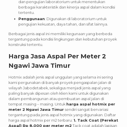
dan pengujian laboratorium untuk menentukan
berbagai karakteristik dan kinerja aspal dalam kondisi
tertentu.
Penggunaan
: Digunakan di laboratorium untuk
pengujian kekuatan, daya tahan, dan sifat lainnya.
Berbagai jenis aspal ini memiliki kegunaan yang berbeda
tergantung pada kondisi lingkungan dan kebutuhan proyek
konstruksi tertentu.
Harga Jasa Aspal Per Meter 2
Ngawi Jawa Timur
Hotmix adalah jenis aspal unggulan yang selama ini sering
kami pergunakan di banyak proyek pengaspalan jalan di
wilayah Jabodetabek, sekaligus menjadi jenis aspal yang
paling banyak dipesan oleh klien kami untuk digunakan
dalam pembangunan atau pembuatan aspal jalan di
tempat masing – masing.
Untuk
harga aspal hotmix per
meter 2 Ngawi Jawa Timur
sendiri sangat bervariasi
tergantung pada jenis aspal hotmix yang digunakan. Daftar
harga aspal hotmix per m2 terbaru:
1. Tack Coat (Perekat
Aspal) Rp 8.000 per meter m2
Tack coat adalah lapisan