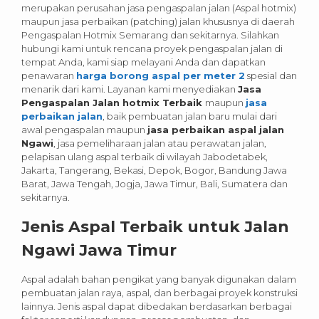
merupakan perusahan jasa pengaspalan jalan (Aspal hotmix)
maupun jasa perbaikan (patching) jalan khususnya di daerah
Pengaspalan Hotmix Semarang dan sekitarnya. Silahkan
hubungi kami untuk rencana proyek pengaspalan jalan di
tempat Anda, kami siap melayani Anda dan dapatkan
penawaran
harga borong aspal per meter 2
spesial dan
menarik dari kami.
Layanan kami menyediakan
Jasa
Pengaspalan Jalan hotmix Terbaik
maupun
jasa
perbaikan jalan
, baik pembuatan jalan baru mulai dari
awal pengaspalan maupun
jasa perbaikan aspal jalan
Ngawi
, jasa pemeliharaan jalan atau perawatan jalan,
pelapisan ulang aspal terbaik di wilayah Jabodetabek,
Jakarta, Tangerang, Bekasi, Depok, Bogor, Bandung Jawa
Barat, Jawa Tengah, Jogja, Jawa Timur, Bali, Sumatera dan
sekitarnya.
Jenis Aspal Terbaik untuk Jalan
Ngawi Jawa Timur
Aspal adalah bahan pengikat yang banyak digunakan dalam
pembuatan jalan raya, aspal, dan berbagai proyek konstruksi
lainnya. Jenis aspal dapat dibedakan berdasarkan berbagai