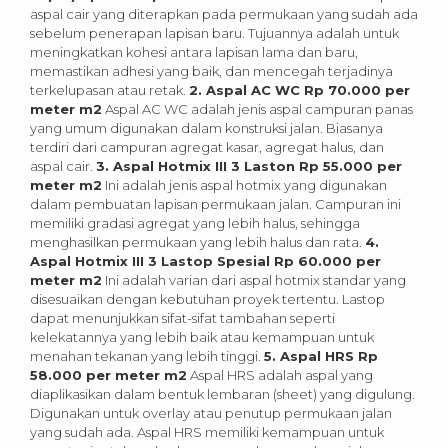
aspal cair yang diterapkan pada permukaan yang sudah ada
sebelum penerapan lapisan baru. Tujuannya adalah untuk
meningkatkan kohesi antara lapisan lama dan baru,
memastikan adhesi yang baik, dan mencegah terjadinya
terkelupasan atau retak.
2. Aspal AC WC Rp 70.000 per
meter m2
Aspal AC WC adalah jenis aspal campuran panas
yang umum digunakan dalam konstruksi jalan. Biasanya
terdiri dari campuran agregat kasar, agregat halus, dan
aspal cair.
3. Aspal Hotmix III 3 Laston Rp 55.000 per
meter m2
Ini adalah jenis aspal hotmix yang digunakan
dalam pembuatan lapisan permukaan jalan. Campuran ini
memiliki gradasi agregat yang lebih halus, sehingga
menghasilkan permukaan yang lebih halus dan rata.
4.
Aspal Hotmix III 3 Lastop Spesial Rp 60.000 per
meter m2
Ini adalah varian dari aspal hotmix standar yang
disesuaikan dengan kebutuhan proyek tertentu. Lastop
dapat menunjukkan sifat-sifat tambahan seperti
kelekatannya yang lebih baik atau kemampuan untuk
menahan tekanan yang lebih tinggi.
5. Aspal HRS Rp
58.000 per meter m2
Aspal HRS adalah aspal yang
diaplikasikan dalam bentuk lembaran (sheet) yang digulung.
Digunakan untuk overlay atau penutup permukaan jalan
yang sudah ada. Aspal HRS memiliki kemampuan untuk