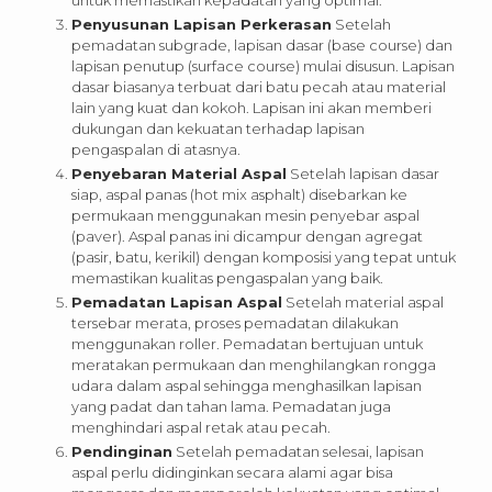
untuk memastikan kepadatan yang optimal.
Penyusunan Lapisan Perkerasan
Setelah
pemadatan subgrade, lapisan dasar (base course) dan
lapisan penutup (surface course) mulai disusun. Lapisan
dasar biasanya terbuat dari batu pecah atau material
lain yang kuat dan kokoh. Lapisan ini akan memberi
dukungan dan kekuatan terhadap lapisan
pengaspalan di atasnya.
Penyebaran Material Aspal
Setelah lapisan dasar
siap, aspal panas (hot mix asphalt) disebarkan ke
permukaan menggunakan mesin penyebar aspal
(paver). Aspal panas ini dicampur dengan agregat
(pasir, batu, kerikil) dengan komposisi yang tepat untuk
memastikan kualitas pengaspalan yang baik.
Pemadatan Lapisan Aspal
Setelah material aspal
tersebar merata, proses pemadatan dilakukan
menggunakan roller. Pemadatan bertujuan untuk
meratakan permukaan dan menghilangkan rongga
udara dalam aspal sehingga menghasilkan lapisan
yang padat dan tahan lama. Pemadatan juga
menghindari aspal retak atau pecah.
Pendinginan
Setelah pemadatan selesai, lapisan
aspal perlu didinginkan secara alami agar bisa