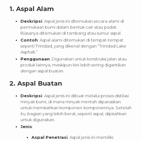
1.
Aspal Alam
Deskripsi
: Aspal jenis ini ditemukan secara alami di
permukaan bumi dalam bentuk cair atau padat.
Biasanya ditemukan di tambang atau sumur aspal.
Contoh
: Aspal alami ditemukan di tempat-tempat
seperti Trinidad, yang dikenal dengan “Trinidad Lake
Asphalt.”
Penggunaan
: Digunakan untuk konstruksi jalan atau
produk lainnya, meskipun kini lebih sering digantikan
dengan aspal buatan.
2.
Aspal Buatan
Deskripsi
: Aspal jenis ini dibuat melalui proses distilasi
minyak bumi, di mana minyak mentah dipanaskan
untuk memisahkan komponen-komponennya. Setelah
itu, bagian yang lebih berat, seperti aspal, dipisahkan
untuk digunakan.
Jenis
:
Aspal Penetrasi
: Aspal jenis ini memiliki