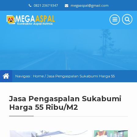
0821 2367 9347
megaaspal@gmail.com
Navigasi :
Home
/
Jasa Pengaspalan Sukabumi Harga 55
Ribu/M2
Jasa Pengaspalan Sukabumi
Harga 55 Ribu/M2