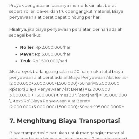
Proyek pengaspalan biasanya memerlukan alat berat
seperti roller, paver, dan truk pengangkut material. Biaya
penyewaan alat berat dapat dihitung per hari.
Misalnya, jika biaya penyewaan peralatan per hari adalah
sebagai berikut:
Roller
: Rp 2.000.000/hari
Paver
: Rp 3.000.000/hari
Truk
: Rp 1.500.000/hari
Jika proyek berlangsung selama 30 hari, maka total biaya
penyewaan alat berat adalah:Biaya Penyewaan Alat Berat=
(2.000.000+3.000.000+1.500.000)×30 hari=195.000.000
Rp\text{Biaya Penyewaan Alat Berat} = (2.000.000 +
3.000.000 + 1.500.000) \times 30 \, \text{hari} = 195.000.000
\, \text{Rp}Biaya Penyewaan Alat Berat=
(2.000.000+3.000.000+1.500.000)×30hari=195.000.000Rp
7.
Menghitung Biaya Transportasi
Biaya transportasi diperlukan untuk mengangkut material
aspal dan bahan lainnya ke lokasi proyek. Biaya transportasi