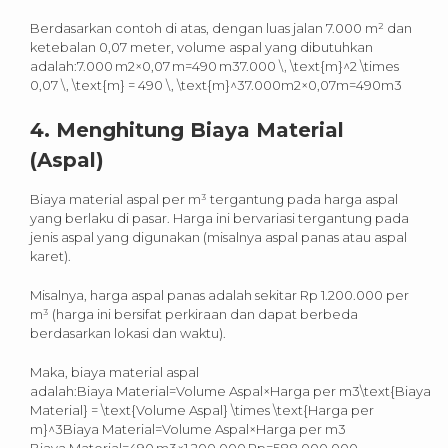
Berdasarkan contoh di atas, dengan luas jalan 7.000 m² dan
ketebalan 0,07 meter, volume aspal yang dibutuhkan
adalah:7.000 m2×0,07 m=490 m37.000 \, \text{m}^2 \times
0,07 \, \text{m} = 490 \, \text{m}^37.000m2×0,07m=490m3
4.
Menghitung Biaya Material
(Aspal)
Biaya material aspal per m³ tergantung pada harga aspal
yang berlaku di pasar. Harga ini bervariasi tergantung pada
jenis aspal yang digunakan (misalnya aspal panas atau aspal
karet).
Misalnya, harga aspal panas adalah sekitar Rp 1.200.000 per
m³ (harga ini bersifat perkiraan dan dapat berbeda
berdasarkan lokasi dan waktu).
Maka, biaya material aspal
adalah:Biaya Material=Volume Aspal×Harga per m3\text{Biaya
Material} = \text{Volume Aspal} \times \text{Harga per
m}^3Biaya Material=Volume Aspal×Harga per m3