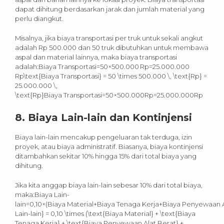
dapat dihitung berdasarkan jarak dan jumlah material yang
perlu diangkut.
Misalnya, jika biaya transportasi per truk untuk sekali angkut
adalah Rp 500.000 dan 50 truk dibutuhkan untuk membawa
aspal dan material lainnya, maka biaya transportasi
adalah:Biaya Transportasi=50×500.000 Rp=25.000.000
Rp\text{Biaya Transportasi} = 50 \times 500.000 \, \text{Rp} =
25.000.000 \,
\text{Rp}Biaya Transportasi=50×500.000Rp=25.000.000Rp
8.
Biaya Lain-lain dan Kontinjensi
Biaya lain-lain mencakup pengeluaran tak terduga, izin
proyek, atau biaya administratif. Biasanya, biaya kontinjensi
ditambahkan sekitar 10% hingga 15% dari total biaya yang
dihitung.
Jika kita anggap biaya lain-lain sebesar 10% dari total biaya,
maka:Biaya Lain-
lain=0,10×(Biaya Material+Biaya Tenaga Kerja+Biaya Penyewaan A
Lain-lain} = 0,10 \times (\text{Biaya Material} + \text{Biaya
Tenaga Kerja} + \text{Biaya Penyewaan Alat Berat} +