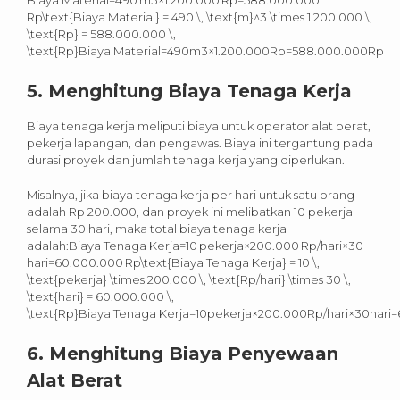
Biaya Material=490 m3×1.200.000 Rp=588.000.000
Rp\text{Biaya Material} = 490 \, \text{m}^3 \times 1.200.000 \,
\text{Rp} = 588.000.000 \,
\text{Rp}Biaya Material=490m3×1.200.000Rp=588.000.000Rp
5.
Menghitung Biaya Tenaga Kerja
Biaya tenaga kerja meliputi biaya untuk operator alat berat,
pekerja lapangan, dan pengawas. Biaya ini tergantung pada
durasi proyek dan jumlah tenaga kerja yang diperlukan.
Misalnya, jika biaya tenaga kerja per hari untuk satu orang
adalah Rp 200.000, dan proyek ini melibatkan 10 pekerja
selama 30 hari, maka total biaya tenaga kerja
adalah:Biaya Tenaga Kerja=10 pekerja×200.000 Rp/hari×30
hari=60.000.000 Rp\text{Biaya Tenaga Kerja} = 10 \,
\text{pekerja} \times 200.000 \, \text{Rp/hari} \times 30 \,
\text{hari} = 60.000.000 \,
\text{Rp}Biaya Tenaga Kerja=10pekerja×200.000Rp/hari×30hari
6.
Menghitung Biaya Penyewaan
Alat Berat