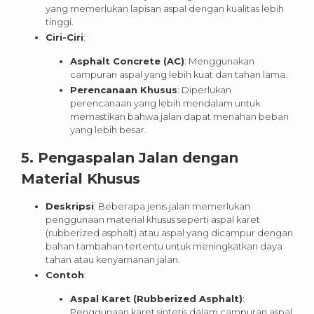
yang memerlukan lapisan aspal dengan kualitas lebih
tinggi.
Ciri-Ciri
:
Asphalt Concrete (AC)
: Menggunakan
campuran aspal yang lebih kuat dan tahan lama.
Perencanaan Khusus
: Diperlukan
perencanaan yang lebih mendalam untuk
memastikan bahwa jalan dapat menahan beban
yang lebih besar.
5.
Pengaspalan Jalan dengan
Material Khusus
Deskripsi
: Beberapa jenis jalan memerlukan
penggunaan material khusus seperti aspal karet
(rubberized asphalt) atau aspal yang dicampur dengan
bahan tambahan tertentu untuk meningkatkan daya
tahan atau kenyamanan jalan.
Contoh
:
Aspal Karet (Rubberized Asphalt)
:
Penggunaan karet sintetis dalam campuran aspal