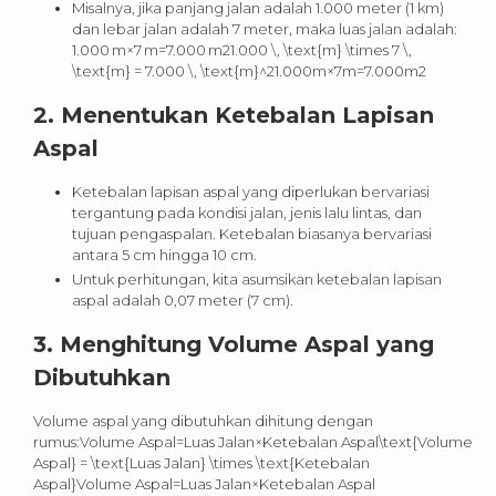
Misalnya, jika panjang jalan adalah 1.000 meter (1 km)
dan lebar jalan adalah 7 meter, maka luas jalan adalah:
1.000 m×7 m=7.000 m21.000 \, \text{m} \times 7 \,
\text{m} = 7.000 \, \text{m}^21.000m×7m=7.000m2
2.
Menentukan Ketebalan Lapisan
Aspal
Ketebalan lapisan aspal yang diperlukan bervariasi
tergantung pada kondisi jalan, jenis lalu lintas, dan
tujuan pengaspalan. Ketebalan biasanya bervariasi
antara 5 cm hingga 10 cm.
Untuk perhitungan, kita asumsikan ketebalan lapisan
aspal adalah 0,07 meter (7 cm).
3.
Menghitung Volume Aspal yang
Dibutuhkan
Volume aspal yang dibutuhkan dihitung dengan
rumus:Volume Aspal=Luas Jalan×Ketebalan Aspal\text{Volume
Aspal} = \text{Luas Jalan} \times \text{Ketebalan
Aspal}Volume Aspal=Luas Jalan×Ketebalan Aspal