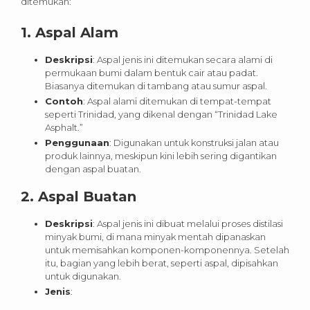
ditemukan:
1.
Aspal Alam
Deskripsi
: Aspal jenis ini ditemukan secara alami di
permukaan bumi dalam bentuk cair atau padat.
Biasanya ditemukan di tambang atau sumur aspal.
Contoh
: Aspal alami ditemukan di tempat-tempat
seperti Trinidad, yang dikenal dengan “Trinidad Lake
Asphalt.”
Penggunaan
: Digunakan untuk konstruksi jalan atau
produk lainnya, meskipun kini lebih sering digantikan
dengan aspal buatan.
2.
Aspal Buatan
Deskripsi
: Aspal jenis ini dibuat melalui proses distilasi
minyak bumi, di mana minyak mentah dipanaskan
untuk memisahkan komponen-komponennya. Setelah
itu, bagian yang lebih berat, seperti aspal, dipisahkan
untuk digunakan.
Jenis
: