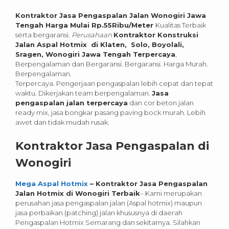
Kontraktor Jasa Pengaspalan Jalan Wonogiri Jawa
Tengah Harga Mulai Rp.55Ribu/Meter
Kualitas Terbaik
serta bergaransi.
Perusahaan
Kontraktor Konstruksi
Jalan Aspal Hotmix di Klaten, Solo, Boyolali,
Sragen, Wonogiri Jawa Tengah Terpercaya
,
Berpengalaman dan Bergaransi. Bergaransi. Harga Murah.
Berpengalaman.
Terpercaya. Pengerjaan pengaspalan lebih cepat dan tepat
waktu. Dikerjakan team berpengalaman.
Jasa
pengaspalan jalan terpercaya
dan cor beton jalan
ready mix, jasa bongkar pasang paving bock murah. Lebih
awet dan tidak mudah rusak.
Kontraktor Jasa Pengaspalan di
Wonogiri
Mega Aspal Hotmix
– Kontraktor Jasa Pengaspalan
Jalan Hotmix di Wonogiri
Terbaik
– Kami merupakan
perusahan jasa pengaspalan jalan (Aspal hotmix) maupun
jasa perbaikan (patching) jalan khususnya di daerah
Pengaspalan Hotmix Semarang dan sekitarnya. Silahkan