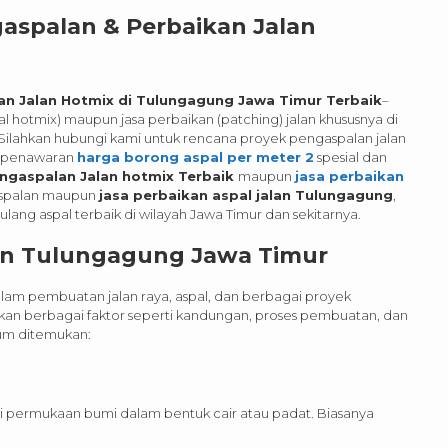
aspalan & Perbaikan Jalan
an Jalan Hotmix di Tulungagung Jawa Timur
Terbaik
–
 hotmix) maupun jasa perbaikan (patching) jalan khususnya di
ilahkan hubungi kami untuk rencana proyek pengaspalan jalan
n penawaran
harga borong aspal per meter 2
spesial dan
ngaspalan Jalan hotmix Terbaik
maupun
jasa perbaikan
gaspalan maupun
jasa perbaikan aspal jalan Tulungagung
,
ulang aspal terbaik di wilayah Jawa Timur dan sekitarnya.
an
Tulungagung
Jawa Timur
lam pembuatan jalan raya, aspal, dan berbagai proyek
arkan berbagai faktor seperti kandungan, proses pembuatan, dan
um ditemukan:
i di permukaan bumi dalam bentuk cair atau padat. Biasanya