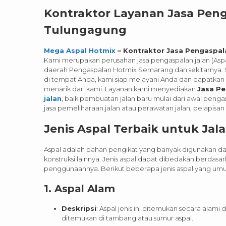
Kontraktor Layanan Jasa Peng
Tulungagung
Mega Aspal Hotmix
– Kontraktor Jasa Pengaspal
Kami merupakan perusahan jasa pengaspalan jalan (Aspal
daerah Pengaspalan Hotmix Semarang dan sekitarnya. S
di tempat Anda, kami siap melayani Anda dan dapatka
menarik dari kami.
Layanan kami menyediakan
Jasa Pe
jalan
, baik pembuatan jalan baru mulai dari awal pen
jasa pemeliharaan jalan atau perawatan jalan, pelapisan 
Jenis Aspal Terbaik untuk Jal
Aspal adalah bahan pengikat yang banyak digunakan da
konstruksi lainnya. Jenis aspal dapat dibedakan berdas
penggunaannya. Berikut beberapa jenis aspal yang um
1.
Aspal Alam
Deskripsi
: Aspal jenis ini ditemukan secara alam
ditemukan di tambang atau sumur aspal.