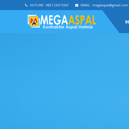
HOTLINE :
0821 2367 9347
EMAIL :
megaaspal@gmail.com
B