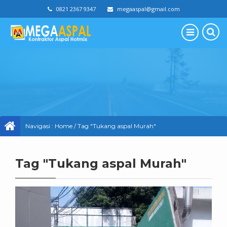
0821 2367 9347
megaaspal@gmail.com
Navigasi :
Home
/
Tag "Tukang aspal Murah"
Tag "Tukang aspal Murah"