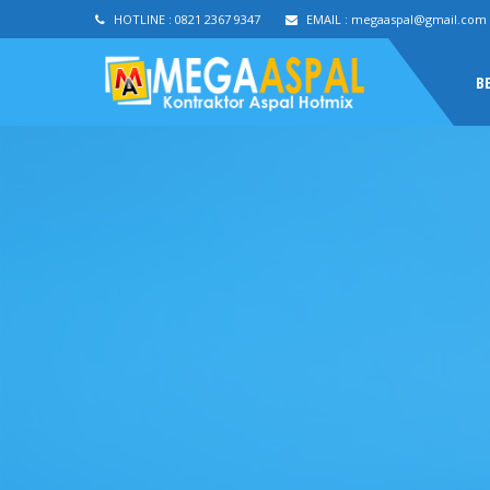
HOTLINE :
0821 2367 9347
EMAIL :
megaaspal@gmail.com
B