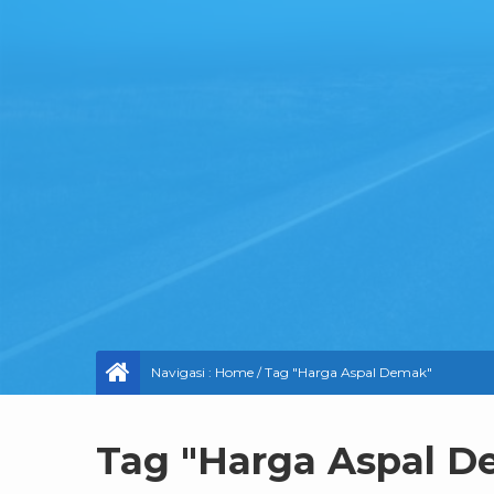
Navigasi :
Home
/
Tag "Harga Aspal Demak"
Tag "Harga Aspal D