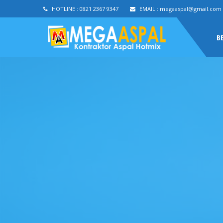
HOTLINE :
0821 2367 9347
EMAIL :
megaaspal@gmail.com
B