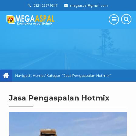
0821 2367 9347
megaaspal@gmail.com
Navigasi :
Home
/
Kategori "Jasa Pengaspalan Hotmix"
Jasa Pengaspalan Hotmix