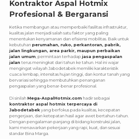
Kontraktor Aspal Hotmix
Profesional & Bergaransi
Ketika membangun atau memperbaiki fasilitas infrastruktur,
kualitas jalan menjadi salah satu faktor yang paling
menentukan kenyamanan dan efisiensi mobilitas. Baik untuk
kebutuhan
perumahan, ruko, perkantoran, pabrik,
jalan lingkungan, area parkir, maupun perbaikan
jalan umum
, permintaan terhadap
jasa pengaspalan
jalan
terus meningkat dari tahun ke tahun. Hal ini wajar
mengingat wilayah Jabodetabek memiliki karakteristik
cuaca lembap, intensitas hujan tinggi, dan kontur tanah yang
bervariasi sehingga membutuhkan penanganan
pengaspalan yang benar-benar profesional.
Di sinilah
Mega-AspalHotmix.com
hadir sebagai
kontraktor aspal hotmix terpercaya di
Jabodetabek
yang berfokus pada kualitas, kecepatan
pengerjaan, dan ketepatan hasil agar awet bertahun-tahun.
Dengan pengalaman panjang di bidang konstruksi jalan,
kami menawarkan pekerjaan yang rapi, kuat, dan sesuai
standar Bina Marga.