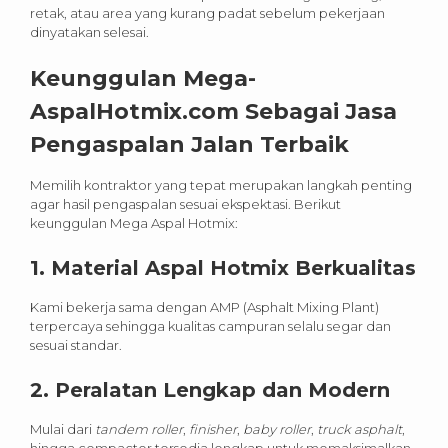
retak, atau area yang kurang padat sebelum pekerjaan
dinyatakan selesai.
Keunggulan Mega-
AspalHotmix.com Sebagai Jasa
Pengaspalan Jalan Terbaik
Memilih kontraktor yang tepat merupakan langkah penting
agar hasil pengaspalan sesuai ekspektasi. Berikut
keunggulan Mega Aspal Hotmix:
1. Material Aspal Hotmix Berkualitas
Kami bekerja sama dengan AMP (Asphalt Mixing Plant)
terpercaya sehingga kualitas campuran selalu segar dan
sesuai standar.
2. Peralatan Lengkap dan Modern
Mulai dari
tandem roller
,
finisher
,
baby roller
,
truck asphalt
,
hingga compactor tersedia lengkap untuk memaksimalkan