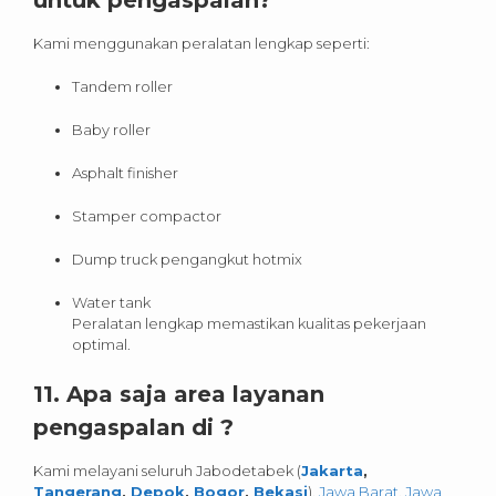
Kami menggunakan peralatan lengkap seperti:
Tandem roller
Baby roller
Asphalt finisher
Stamper compactor
Dump truck pengangkut hotmix
Water tank
Peralatan lengkap memastikan kualitas pekerjaan
optimal.
11. Apa saja area layanan
pengaspalan di ?
Kami melayani seluruh Jabodetabek (
Jakarta
,
Tangerang
,
Depok
,
Bogor
,
Bekasi
),
Jawa Barat
,
Jawa