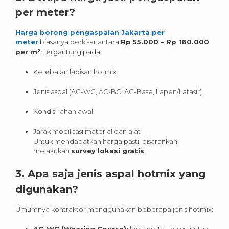
per meter?
Harga borong pengaspalan Jakarta per
meter
biasanya berkisar antara
Rp 55.000 – Rp 160.000
per m²
, tergantung pada:
Ketebalan lapisan hotmix
Jenis aspal (AC-WC, AC-BC, AC-Base, Lapen/Latasir)
Kondisi lahan awal
Jarak mobilisasi material dan alat
Untuk mendapatkan harga pasti, disarankan
melakukan
survey lokasi gratis
.
3. Apa saja jenis aspal hotmix yang
digunakan?
Umumnya kontraktor menggunakan beberapa jenis hotmix:
AC-WC (Wearing Course):
lapisan atas, halus, untuk