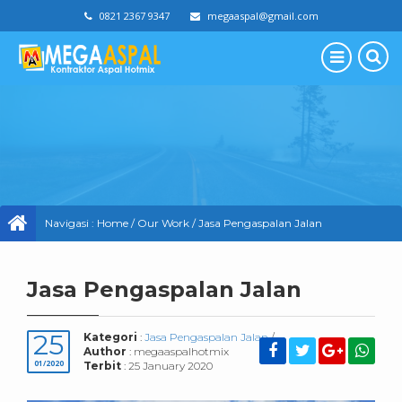
0821 2367 9347
megaaspal@gmail.com
Navigasi :
Home
/
Our Work
/
Jasa Pengaspalan Jalan
Jasa Pengaspalan Jalan
25
Kategori
:
Jasa Pengaspalan Jalan
/
Author
: megaaspalhotmix
01/2020
Terbit
: 25 January 2020