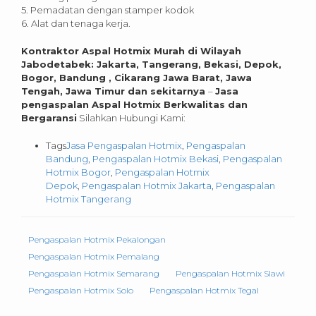
5. Pemadatan dengan stamper kodok
6. Alat dan tenaga kerja.
Kontraktor Aspal Hotmix Murah di Wilayah
Jabodetabek: Jakarta, Tangerang, Bekasi, Depok,
Bogor, Bandung , Cikarang Jawa Barat, Jawa
Tengah, Jawa Timur dan sekitarnya
–
Jasa
pengaspalan Aspal Hotmix Berkwalitas dan
Bergaransi
Silahkan Hubungi Kami:
Tags
Jasa Pengaspalan Hotmix
,
Pengaspalan
Bandung
,
Pengaspalan Hotmix Bekasi
,
Pengaspalan
Hotmix Bogor
,
Pengaspalan Hotmix
Depok
,
Pengaspalan Hotmix Jakarta
,
Pengaspalan
Hotmix Tangerang
Pengaspalan Hotmix Pekalongan
Pengaspalan Hotmix Pemalang
Pengaspalan Hotmix Semarang
Pengaspalan Hotmix Slawi
Pengaspalan Hotmix Solo
Pengaspalan Hotmix Tegal