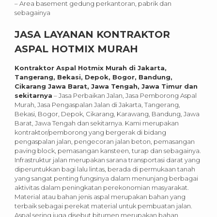
– Area basement gedung perkantoran, pabrik dan
sebagainya
JASA LAYANAN KONTRAKTOR
ASPAL HOTMIX MURAH
Kontraktor Aspal Hotmix Murah di Jakarta,
Tangerang, Bekasi, Depok, Bogor, Bandung,
Cikarang Jawa Barat, Jawa Tengah, Jawa Timur dan
sekitarnya
– Jasa Perbaikan Jalan, Jasa Pemborong Aspal
Murah, Jasa Pengaspalan Jalan di Jakarta, Tangerang,
Bekasi, Bogor, Depok, Cikarang, Karawang, Bandung, Jawa
Barat, Jawa Tengah dan sekitarnya. Kami merupakan
kontraktor/pemborong yang bergerak di bidang
pengaspalan jalan, pengecoran jalan beton, pemasangan
paving block, pemasangan kansteen, turap dan sebagainya.
Infrastruktur jalan merupakan sarana transportasi darat yang
diperuntukkan bagi lalu lintas, berada di permukaan tanah
yang sangat penting fungsinya dalam menunjang berbagai
aktivitas dalam peningkatan perekonomian masyarakat.
Material atau bahan jenis aspal merupakan bahan yang
terbaik sebagai perekat material untuk pembuatan jalan.
Aspal sering juga disebut bitumen merupakan bahan