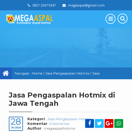
0821 2367 9347
megaaspal@gmail.com
Navigasi :
Home
/
Jasa Pengaspalan Hotmix
/
Jasa
Pengaspalan Hotmix di Jawa Tengah
Jasa Pengaspalan Hotmix di
Jawa Tengah
28
Kategori
:
Jasa Pengaspalan Hotmix
Komentar
:
0 komentar
01/2020
Author
: megaaspalhotmix