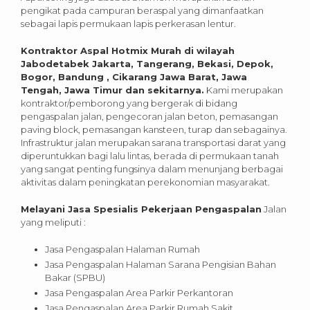
pengikat pada campuran beraspal yang dimanfaatkan
sebagai lapis permukaan lapis perkerasan lentur.
Kontraktor Aspal Hotmix Murah di wilayah
Jabodetabek Jakarta, Tangerang, Bekasi, Depok,
Bogor, Bandung , Cikarang Jawa Barat, Jawa
Tengah, Jawa Timur dan sekitarnya.
Kami merupakan
kontraktor/pemborong yang bergerak di bidang
pengaspalan jalan, pengecoran jalan beton, pemasangan
paving block, pemasangan kansteen, turap dan sebagainya.
Infrastruktur jalan merupakan sarana transportasi darat yang
diperuntukkan bagi lalu lintas, berada di permukaan tanah
yang sangat penting fungsinya dalam menunjang berbagai
aktivitas dalam peningkatan perekonomian masyarakat.
Melayani Jasa Spesialis Pekerjaan Pengaspalan
Jalan
yang meliputi :
Jasa Pengaspalan Halaman Rumah
Jasa Pengaspalan Halaman Sarana Pengisian Bahan
Bakar (SPBU)
Jasa Pengaspalan Area Parkir Perkantoran
Jasa Pengaspalan Area Parkir Rumah Sakit