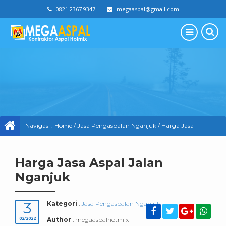
0821 2367 9347
megaaspal@gmail.com
Navigasi :
Home
/
Jasa Pengaspalan Nganjuk
/
Harga Jasa
Aspal Jalan Nganjuk
Harga Jasa Aspal Jalan
Nganjuk
3
Kategori
:
Jasa Pengaspalan Nganjuk
02/2022
Author
: megaaspalhotmix