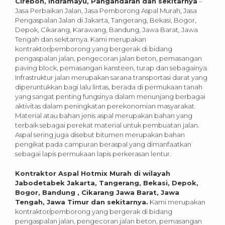
Cirebon, Indramayu, Pangandaran dan sekitarnya
–
Jasa Perbaikan Jalan, Jasa Pemborong Aspal Murah, Jasa
Pengaspalan Jalan di Jakarta, Tangerang, Bekasi, Bogor,
Depok, Cikarang, Karawang, Bandung, Jawa Barat, Jawa
Tengah dan sekitarnya. Kami merupakan
kontraktor/pemborong yang bergerak di bidang
pengaspalan jalan, pengecoran jalan beton, pemasangan
paving block, pemasangan kansteen, turap dan sebagainya.
Infrastruktur jalan merupakan sarana transportasi darat yang
diperuntukkan bagi lalu lintas, berada di permukaan tanah
yang sangat penting fungsinya dalam menunjang berbagai
aktivitas dalam peningkatan perekonomian masyarakat.
Material atau bahan jenis aspal merupakan bahan yang
terbaik sebagai perekat material untuk pembuatan jalan.
Aspal sering juga disebut bitumen merupakan bahan
pengikat pada campuran beraspal yang dimanfaatkan
sebagai lapis permukaan lapis perkerasan lentur.
Kontraktor Aspal Hotmix Murah di wilayah
Jabodetabek Jakarta, Tangerang, Bekasi, Depok,
Bogor, Bandung , Cikarang Jawa Barat, Jawa
Tengah, Jawa Timur dan sekitarnya.
Kami merupakan
kontraktor/pemborong yang bergerak di bidang
pengaspalan jalan, pengecoran jalan beton, pemasangan