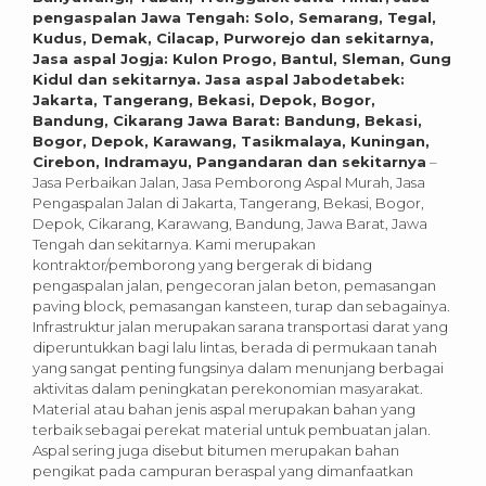
pengaspalan Jawa Tengah: Solo, Semarang, Tegal,
Kudus, Demak, Cilacap, Purworejo dan sekitarnya,
Jasa aspal Jogja: Kulon Progo, Bantul, Sleman, Gung
Kidul dan sekitarnya. Jasa aspal Jabodetabek:
Jakarta, Tangerang, Bekasi, Depok, Bogor,
Bandung, Cikarang Jawa Barat: Bandung, Bekasi,
Bogor, Depok, Karawang, Tasikmalaya, Kuningan,
Cirebon, Indramayu, Pangandaran dan sekitarnya
–
Jasa Perbaikan Jalan, Jasa Pemborong Aspal Murah, Jasa
Pengaspalan Jalan di Jakarta, Tangerang, Bekasi, Bogor,
Depok, Cikarang, Karawang, Bandung, Jawa Barat, Jawa
Tengah dan sekitarnya. Kami merupakan
kontraktor/pemborong yang bergerak di bidang
pengaspalan jalan, pengecoran jalan beton, pemasangan
paving block, pemasangan kansteen, turap dan sebagainya.
Infrastruktur jalan merupakan sarana transportasi darat yang
diperuntukkan bagi lalu lintas, berada di permukaan tanah
yang sangat penting fungsinya dalam menunjang berbagai
aktivitas dalam peningkatan perekonomian masyarakat.
Material atau bahan jenis aspal merupakan bahan yang
terbaik sebagai perekat material untuk pembuatan jalan.
Aspal sering juga disebut bitumen merupakan bahan
pengikat pada campuran beraspal yang dimanfaatkan