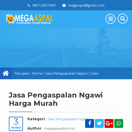
0821 2367 9347
megaaspal@gmail.com
Navigasi :
Home
/
Jasa Pengaspalan Ngawi
/
Jasa
Pengaspalan Ngawi Harga Murah
Jasa Pengaspalan Ngawi
Harga Murah
3
Kategori
:
Jasa Pengaspalan Ngawi
02/2022
Author
: megaaspalhotmix