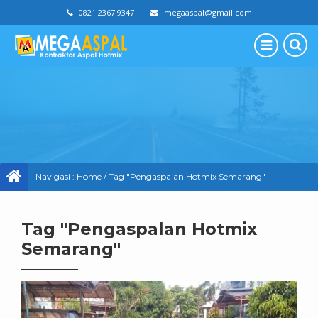
0821 2367 9347
megaaspal@gmail.com
Navigasi :
Home
/
Tag "Pengaspalan Hotmix Semarang"
Tag "Pengaspalan Hotmix
Semarang"